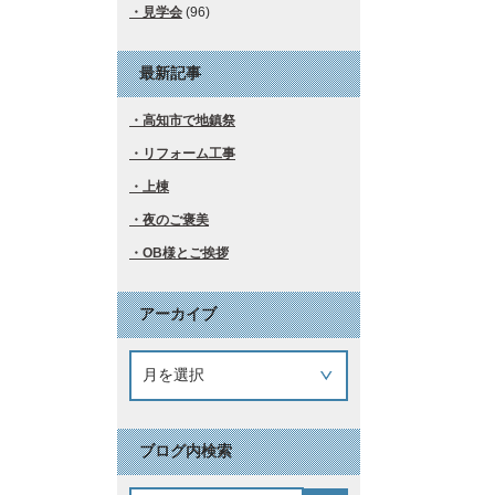
見学会
(96)
最新記事
高知市で地鎮祭
リフォーム工事
上棟
夜のご褒美
OB様とご挨拶
アーカイブ
ブログ内検索