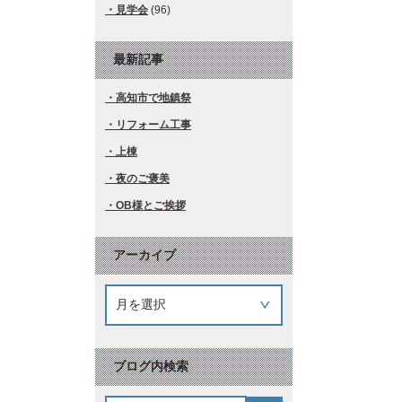
見学会
(96)
最新記事
高知市で地鎮祭
リフォーム工事
上棟
夜のご褒美
OB様とご挨拶
アーカイブ
ブログ内検索