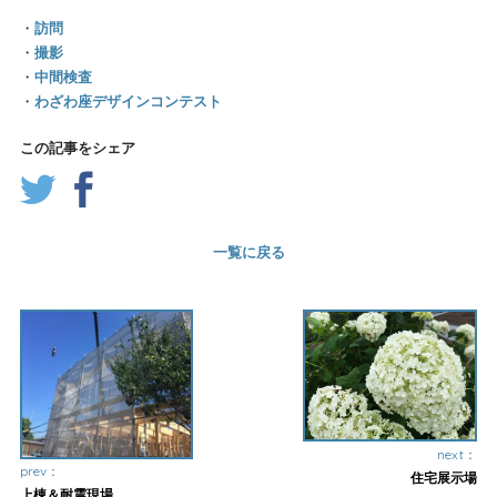
・
訪問
・
撮影
・
中間検査
・
わざわ座デザインコンテスト
この記事をシェア
一覧に戻る
next：
prev：
住宅展示場
上棟＆耐震現場