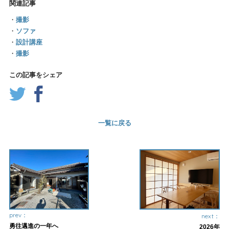
関連記事
・
撮影
・
ソファ
・
設計講座
・
撮影
この記事をシェア
一覧に戻る
prev：
next：
勇往邁進の一年へ
2026年